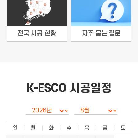
전국 시공 현황
자주 묻는 질문
K-ESCO 시공일정
일
월
화
수
목
금
토