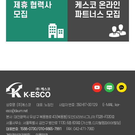
제휴 협력사
케스코 온라인
모집
파트너스 모집
상호명 : (주)케스코
대표 : 노창진
사업자 번호 : 350-87-00129
E- MAIL : kor-
esco@daum.net
본사 : 대전광역시 유성구 복용동로 43 (복용동) 도안더리브시그니처 F328~F330호
서울사무소 : 서울특별시 금천구 범안로 1130, 6층 609호 (가산동, 디지털엠파이어빌딩)
대표번호 : 1588-0730 / 010-6865-7991
FAX : 042-471-7990