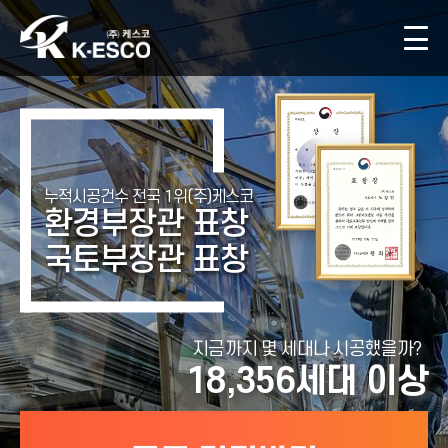
누적시공건수 전국 1위(주)케스코
환경부장관 표창
국토부장관 표창
지금까지 몇 세대나 시공했을까?
18,356
세대 이상