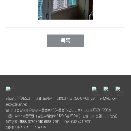
목록
상호명 : (주)케스코
대표 : 노창진
사업자 번호 : 350-87-00129
E- MAIL : kor-
esco@daum.net
본사 : 대전광역시 유성구 복용동로 43 (복용동) 도안더리브시그니처 F328~F330호
서울사무소 : 서울특별시 금천구 범안로 1130, 6층 609호 (가산동, 디지털엠파이어빌딩)
대표번호 : 1588-0730 / 010-6865-7991
FAX : 042-471-7990
개인정보처리방침
이용약관