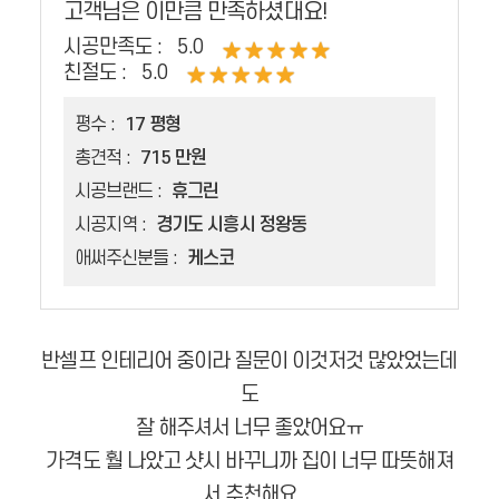
고객님은 이만큼 만족하셨대요!
시공만족도 :
5.0
친절도 :
5.0
평수 :
17 평형
총견적 :
715 만원
시공브랜드 :
휴그린
시공지역 :
경기도 시흥시 정왕동
애써주신분들 :
케스코
반셀프 인테리어 중이라 질문이 이것저것 많았었는데
도
잘 해주셔서 너무 좋았어요ㅠ
가격도 훨 나았고 샷시 바꾸니까 집이 너무 따뜻해져
서 추천해요