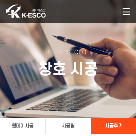
K-ESCO
창호 시공
원데이시공
시공팀
시공후기