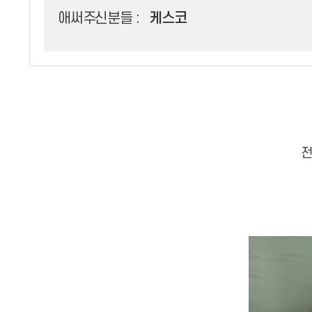
애써주신분들 :
케스코
전