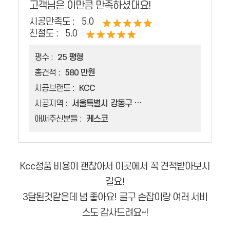
고객님은 이만큼 만족하셨대요!
시공만족도 :
5.0
친절도 :
5.0
평수 :
25 평형
총견적 :
580 만원
시공브랜드 :
KCC
시공지역 :
서울특별시 강동구 암사동
애써주신분들 :
케스코
Kcc정품 비용이 괜찮아서 이곳에서 꼭 견적받아보시
길요!
3달된것같은데 넘 좋아요! 글구 손잡이랑 여러 서비
스도 감사드려요~!