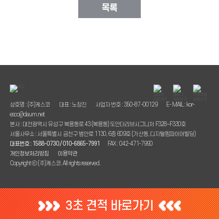
목록
상호명 : (주)케스코
대표 : 노창진
사업자 번호 : 350-87-00129
E- MAIL : kor-
esco@daum.net
본사 : 대전광역시 유성구 복용동로 43 (복용동) 도안더리브시그니처 F328~F330호
서울사무소 : 서울특별시 금천구 범안로 1130, 6층 609호 (가산동, 디지털엠파이어빌딩)
대표번호 : 1588-0730 / 010-6865-7991
FAX : 042-471-7990
개인정보처리방침
이용약관
Copyright ⓒ (주)케스코. All rights reserved.
3초 견적 바로가기