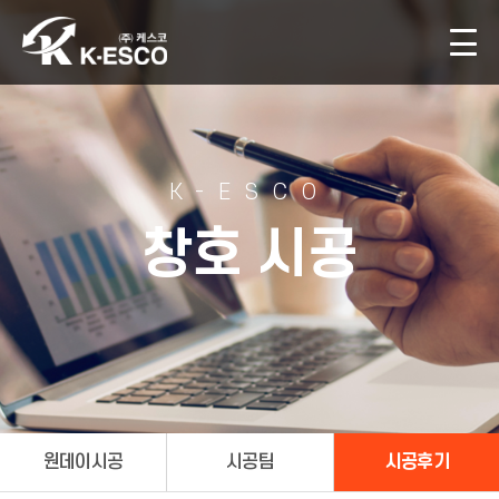
K-ESCO
창호 시공
원데이시공
시공팀
시공후기