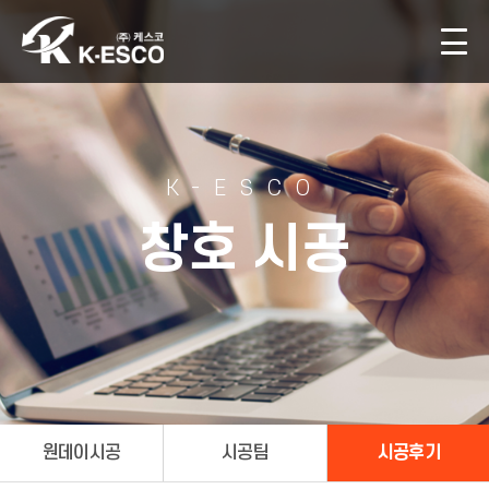
K-ESCO
창호 시공
원데이시공
시공팀
시공후기