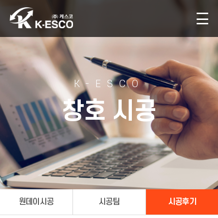
K-ESCO
창호 시공
원데이시공
시공팀
시공후기