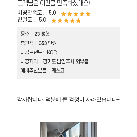
고객님은 이만큼 만족하셨대요!
시공만족도 :
5.0
친절도 :
5.0
평수 :
23 평형
총견적 :
853 만원
시공브랜드 :
KCC
시공지역 :
경기도 남양주시 와부읍
애써주신분들 :
케스코
감사합니다. 덕분에 큰 걱정이 사라졌습니다~