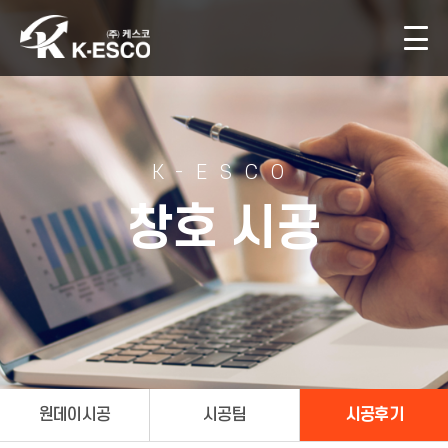
K-ESCO
창호 시공
원데이시공
시공팀
시공후기