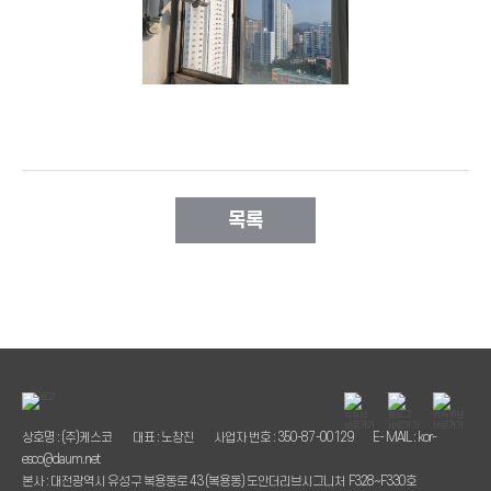
목록
상호명 : (주)케스코
대표 : 노창진
사업자 번호 : 350-87-00129
E- MAIL : kor-
esco@daum.net
본사 : 대전광역시 유성구 복용동로 43 (복용동) 도안더리브시그니처 F328~F330호