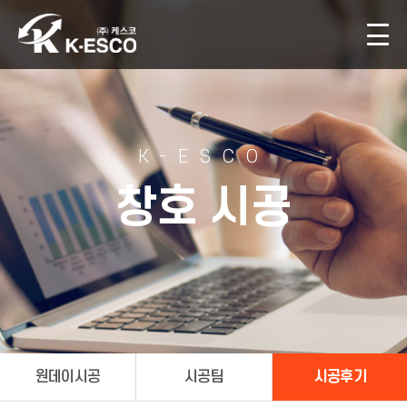
K-ESCO
창호 시공
원데이시공
시공팀
시공후기