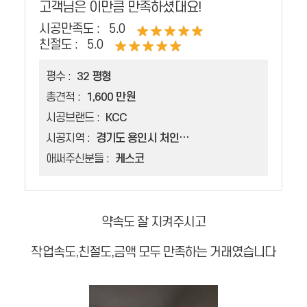
고객님은 이만큼 만족하셨대요!
시공만족도 :
5.0
친절도 :
5.0
평수 :
32 평형
총견적 :
1,600 만원
시공브랜드 :
KCC
시공지역 :
경기도 용인시 처인구 양지면
애써주신분들 :
케스코
약속도 잘 지켜주시고
작업속도,친절도,금액 모두 만족하는 거래였습니다