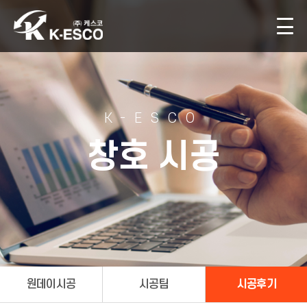
K-ESCO
창호 시공
원데이시공
시공팀
시공후기