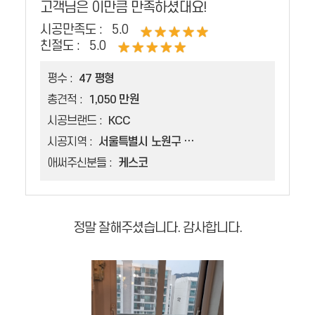
고객님은 이만큼 만족하셨대요!
시공만족도 :
5.0
친절도 :
5.0
평수 :
47 평형
총견적 :
1,050 만원
시공브랜드 :
KCC
시공지역 :
서울특별시 노원구 중계동
애써주신분들 :
케스코
정말 잘해주셨습니다. 감사합니다.