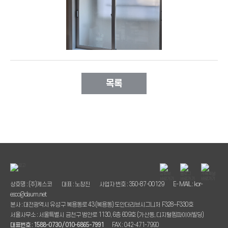
목록
상호명 : (주)케스코
대표 : 노창진
사업자 번호 : 350-87-00129
E- MAIL : kor-
esco@daum.net
본사 : 대전광역시 유성구 복용동로 43 (복용동) 도안더리브시그니처 F328~F330호
서울사무소 : 서울특별시 금천구 범안로 1130, 6층 609호 (가산동, 디지털엠파이어빌딩)
대표번호 : 1588-0730 / 010-6865-7991
FAX : 042-471-7990