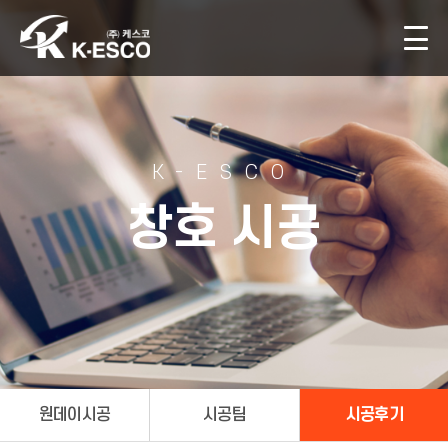
K-ESCO
창호 시공
원데이시공
시공팀
시공후기