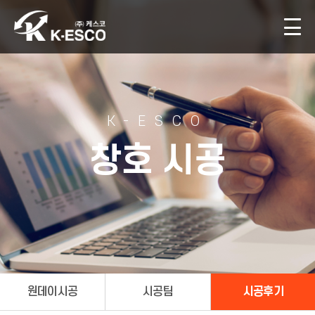
K-ESCO
창호 시공
원데이시공
시공팀
시공후기