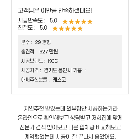
고객님은 이만큼 만족하셨대요!
시공만족도 :
5.0
친절도 :
5.0
평수 :
29 평형
총견적 :
627 만원
시공브랜드 :
KCC
시공지역 :
경기도 용인시 기흥구 공세동
애써주신분들 :
케스코
지인추천 받았는데 외부창만 시공하는거라
온라인으로 확인해보고 상담받고 저희집에 맞게
전문가 견적 받아보고 다른 업체랑 비교해보고
계약했었는데 시공이 잘 끝나서 좋았어요.