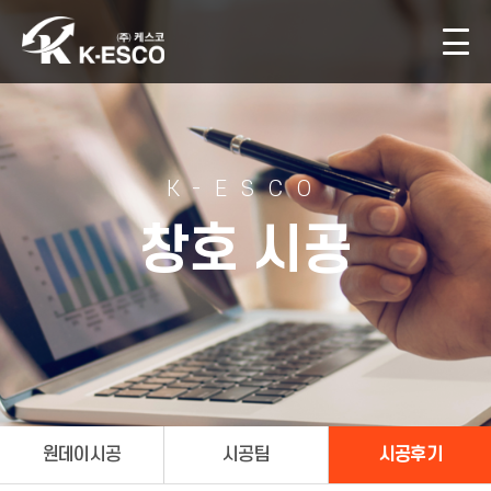
K-ESCO
창호 시공
원데이시공
시공팀
시공후기