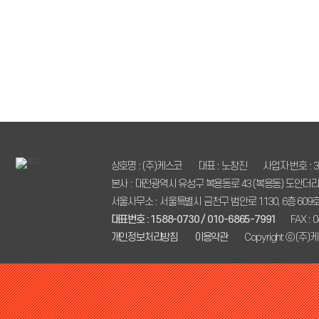
상호명 : (주)케스코
대표 : 노창진
사업자 번호 : 35
본사 : 대전광역시 유성구 복용동로 43 (복용동) 도안더리
서울사무소 : 서울특별시 금천구 범안로 1130, 6층 60
대표번호 : 1588-0730 / 010-6865-7991
FAX : 
개인정보처리방침
이용약관
Copyright ⓒ (주)케스