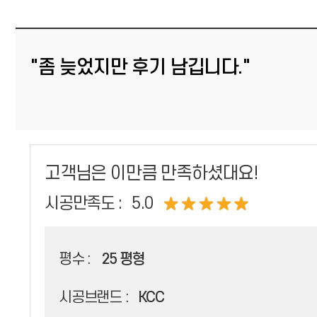
"좀 늦었지만 후기 남깁니다."
고객님은 이만큼 만족하셨대요!
시공만족도 :
5.0
평수 :
25 평형
시공브랜드 :
KCC