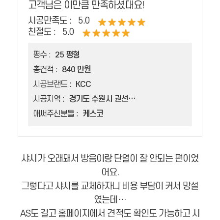
고객님은 이만큼 만족하셨대요!
시공만족도 :
5.0
친절도 :
5.0
평수 :
25 평형
총견적 :
840 만원
시공브랜드 :
KCC
시공지역 :
경기도 수원시 권선구 권선동
애써주신분들 :
케스코
샤시가 오래돼서 방음이랑 단열이 잘 안되는 편이었
어요.
그렇다고 샤시를 교체하자니 비용 부담이 커서 망설
였는데…
AS도 길고 홈페이지에서 견적도 확인도 가능하고 시