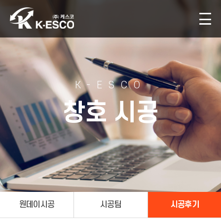
K-ESCO
창호 시공
원데이시공
시공팀
시공후기