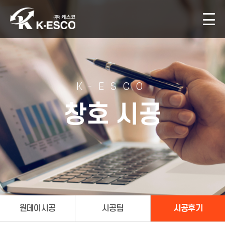
K-ESCO
창호 시공
원데이시공
시공팀
시공후기