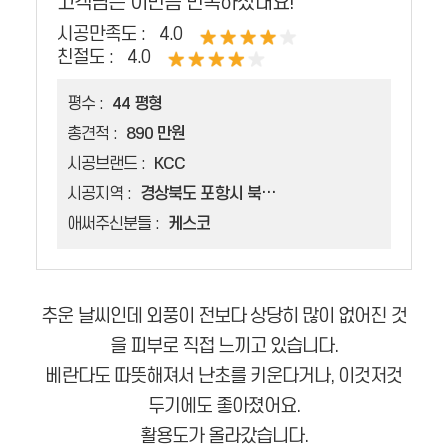
고객님은 이만큼 만족하셨대요!
시공만족도 :
4.0
친절도 :
4.0
평수 :
44 평형
총견적 :
890 만원
시공브랜드 :
KCC
시공지역 :
경상북도 포항시 북구 용흥동
애써주신분들 :
케스코
추운 날씨인데 외풍이 전보다 상당히 많이 없어진 것
을 피부로 직접 느끼고 있습니다.
베란다도 따뜻해져서 난초를 키운다거나, 이것저것
두기에도 좋아졌어요.
활용도가 올라갔습니다.