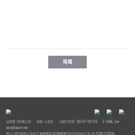
목록
상호명 : (주)케스코
대표 : 노창진
사업자 번호 : 350-87-00129
E- MAIL : kor-
esco@daum.net
본사 : 대전광역시 유성구 복용동로 43 (복용동) 도안더리브시그니처 F328~F330호