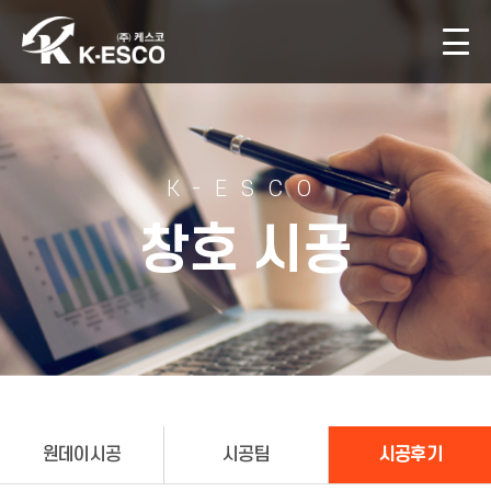
K-ESCO
창호 시공
원데이시공
시공팀
시공후기