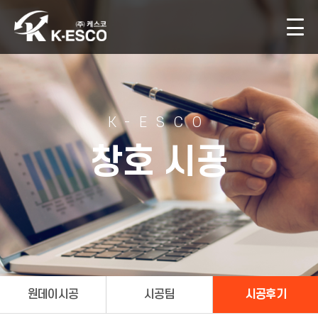
K-ESCO
창호 시공
원데이시공
시공팀
시공후기