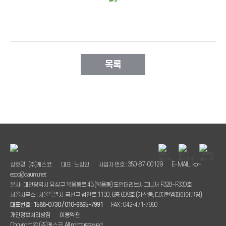
목록
상호명 : (주)케스코
대표 : 노창진
사업자 번호 : 350-87-00129
E- MAIL : kor-
esco@daum.net
본사 : 대전광역시 유성구 복용동로 43 (복용동) 도안더리브시그니처 F328~F330호
서울사무소 : 서울특별시 금천구 범안로 1130, 6층 609호 (가산동, 디지털엠파이어빌딩)
대표번호 : 1588-0730 / 010-6865-7991
FAX : 042-471-7990
개인정보처리방침
이용약관
Copyright ⓒ (주)케스코. All rights reserved.