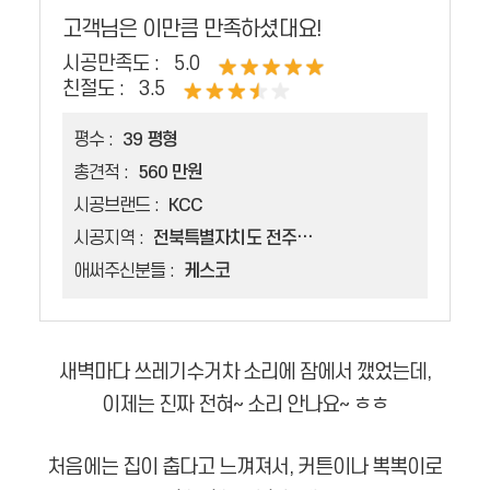
고객님은 이만큼 만족하셨대요!
시공만족도 :
5.0
친절도 :
3.5
평수 :
39 평형
총견적 :
560 만원
시공브랜드 :
KCC
시공지역 :
전북특별자치도 전주시 완산구 서노송동
애써주신분들 :
케스코
새벽마다 쓰레기수거차 소리에 잠에서 깼었는데,
이제는 진짜 전혀~ 소리 안나요~ ㅎㅎ
처음에는 집이 춥다고 느껴져서, 커튼이나 뽁뽁이로