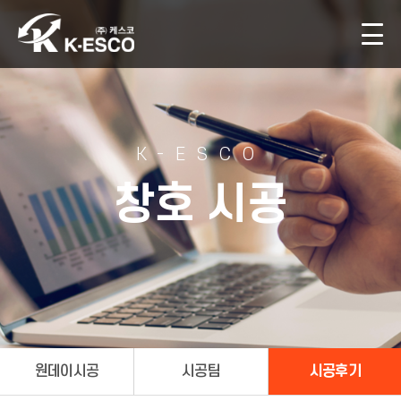
K-ESCO
창호 시공
원데이시공
시공팀
시공후기