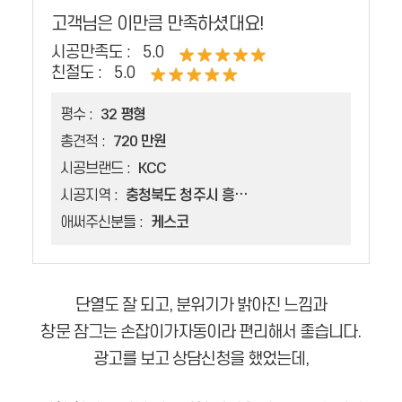
고객님은 이만큼 만족하셨대요!
시공만족도 :
5.0
친절도 :
5.0
평수 :
32 평형
총견적 :
720 만원
시공브랜드 :
KCC
시공지역 :
충청북도 청주시 흥덕구 신봉동
애써주신분들 :
케스코
단열도 잘 되고, 분위기가 밝아진 느낌과
창문 잠그는 손잡이가자동이라 편리해서 좋습니다.
광고를 보고 상담신청을 했었는데,