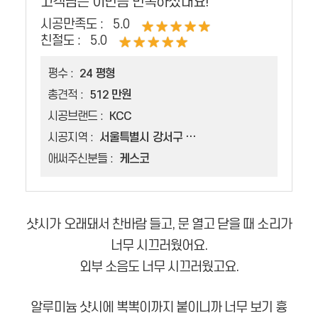
고객님은 이만큼 만족하셨대요!
시공만족도 :
5.0
친절도 :
5.0
평수 :
24 평형
총견적 :
512 만원
시공브랜드 :
KCC
시공지역 :
서울특별시 강서구 방화동
애써주신분들 :
케스코
샷시가 오래돼서 찬바람 들고, 문 열고 닫을 때 소리가
너무 시끄러웠어요.
외부 소음도 너무 시끄러웠고요.
알루미늄 샷시에 뽁뽁이까지 붙이니까 너무 보기 흉