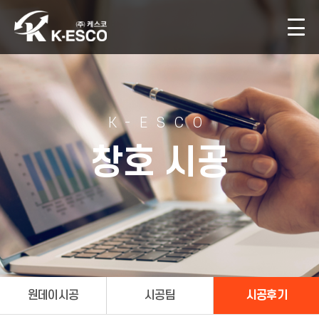
K-ESCO
창호 시공
원데이시공
시공팀
시공후기