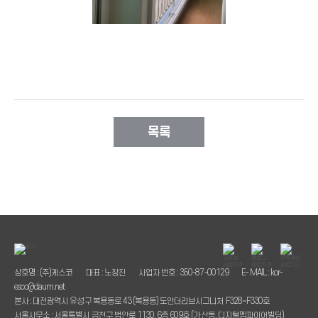
목록
상호명 : (주)케스코
대표 : 노창진
사업자 번호 : 350-87-00129
E- MAIL : kor-
esco@daum.net
본사 : 대전광역시 유성구 복용동로 43 (복용동) 도안더리브시그니처 F328~F330호
서울사무소 : 서울특별시 금천구 범안로 1130, 6층 609호 (가산동, 디지털엠파이어빌딩)