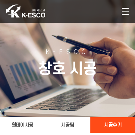
K-ESCO
창호 시공
원데이시공
시공팀
시공후기