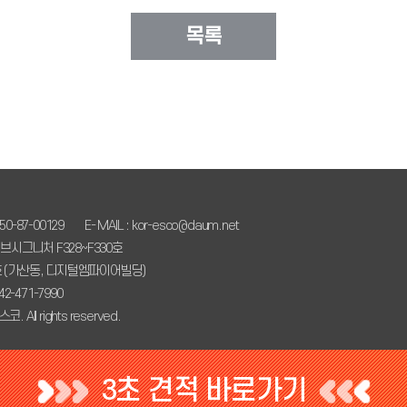
목록
0-87-00129
E- MAIL : kor-esco@daum.net
브시그니처 F328~F330호
9호 (가산동, 디지털엠파이어빌딩)
042-471-7990
코. All rights reserved.
3초 견적 바로가기