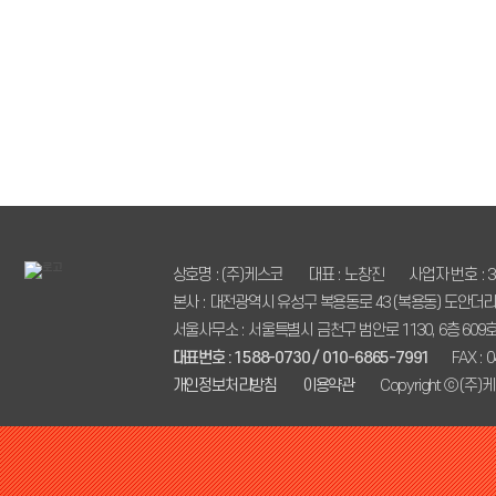
상호명 : (주)케스코
대표 : 노창진
사업자 번호 : 35
본사 : 대전광역시 유성구 복용동로 43 (복용동) 도안더리
서울사무소 : 서울특별시 금천구 범안로 1130, 6층 60
대표번호 : 1588-0730 / 010-6865-7991
FAX : 
개인정보처리방침
이용약관
Copyright ⓒ (주)케스