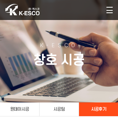
K-ESCO
창호 시공
원데이시공
시공팀
시공후기