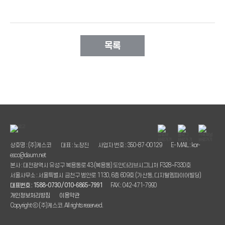
목록
상호명 : (주)케스코
대표 : 노창진
사업자 번호 : 350-87-00129
E- MAIL : kor-
esco@daum.net
본사 : 대전광역시 유성구 복용동로 43 (복용동) 도안더리브시그니처 F328~F330호
서울사무소 : 서울특별시 금천구 범안로 1130, 6층 609호 (가산동, 디지털엠파이어빌딩)
대표번호 : 1588-0730 / 010-6865-7991
FAX : 042-471-7990
개인정보처리방침
이용약관
Copyright ⓒ (주)케스코. All rights reserved.