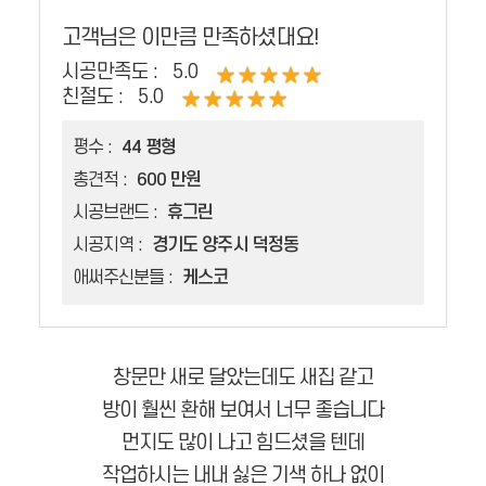
고객님은 이만큼 만족하셨대요!
시공만족도 :
5.0
친절도 :
5.0
평수 :
44 평형
총견적 :
600 만원
시공브랜드 :
휴그린
시공지역 :
경기도 양주시 덕정동
애써주신분들 :
케스코
창문만 새로 달았는데도 새집 같고
방이 훨씬 환해 보여서 너무 좋습니다
먼지도 많이 나고 힘드셨을 텐데
작업하시는 내내 싫은 기색 하나 없이