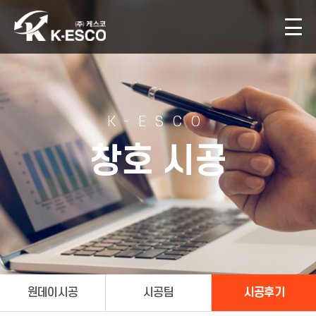
K-ESCO
창호 시공
원데이시공
시공팀
시공후기