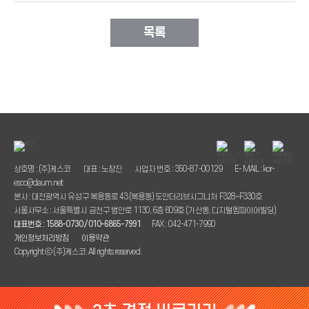
목록
상호명 : (주)케스코
대표 : 노창진
사업자 번호 : 350-87-00129
E- MAIL : kor-
esco@daum.net
본사 : 대전광역시 유성구 복용동로 43 (복용동) 도안더리브시그니처 F328~F330호
서울사무소 : 서울특별시 금천구 범안로 1130, 6층 609호 (가산동, 디지털엠파이어빌딩)
대표번호 : 1588-0730 / 010-6865-7991
FAX : 042-471-7990
개인정보처리방침
이용약관
Copyright ⓒ (주)케스코. All rights reserved.