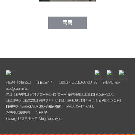
목록
상호명 : (주)케스코
대표 : 노창진
사업자 번호 : 350-87-00129
E- MAIL : kor-
esco@daum.net
본사 : 대전광역시 유성구 복용동로 43 (복용동) 도안더리브시그니처 F328~F330호
서울사무소 : 서울특별시 금천구 범안로 1130, 6층 609호 (가산동, 디지털엠파이어빌딩)
대표번호 : 1588-0730 / 010-6865-7991
FAX : 042-471-7990
개인정보처리방침
이용약관
Copyright ⓒ (주)케스코. All rights reserved.