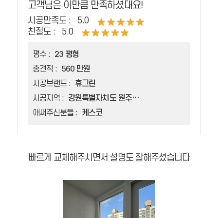
고객님은 이만큼 만족하셨대요!
시공만족도 :
5.0
친절도 :
5.0
평수 :
23 평형
총견적 :
560 만원
시공브랜드 :
휴그린
시공지역 :
강원특별자치도 원주시 태장동
애써주신분들 :
케스코
빠르게 교체해주시면서 설명도 잘해주셨습니다