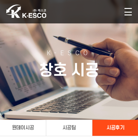
K-ESCO
창호 시공
원데이시공
시공팀
시공후기