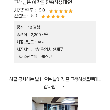
고객님은 이만큼 만족하셨대요!
시공만족도 :
5.0
친절도 :
5.0
평수 :
48 평형
총견적 :
2,300 만원
시공브랜드 :
KCC
시공지역 :
부산광역시 연제구 연산동
애써주신분들 :
케스코
하필 공사하는 날 비오는 날이라 좀 고생하셨을텐데...
감사합니다...