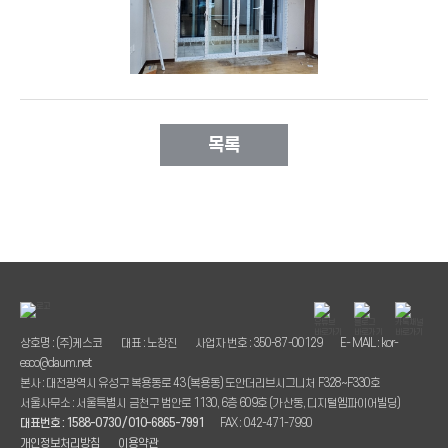
목록
상호명 : (주)케스코
대표 : 노창진
사업자 번호 : 350-87-00129
E- MAIL : kor-
esco@daum.net
본사 : 대전광역시 유성구 복용동로 43 (복용동) 도안더리브시그니처 F328~F330호
서울사무소 : 서울특별시 금천구 범안로 1130, 6층 609호 (가산동, 디지털엠파이어빌딩)
대표번호 : 1588-0730 / 010-6865-7991
FAX : 042-471-7990
개인정보처리방침
이용약관