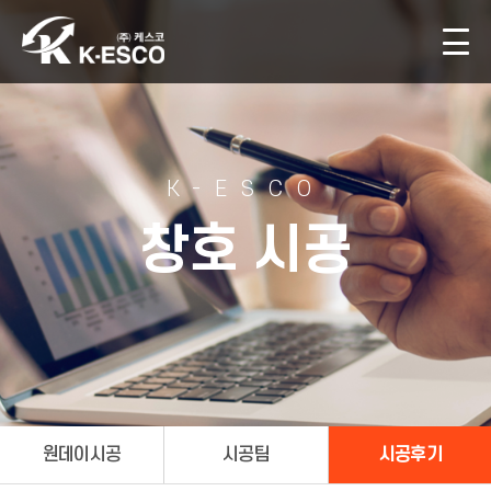
K-ESCO
창호 시공
원데이시공
시공팀
시공후기