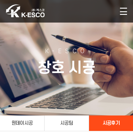
K-ESCO
창호 시공
원데이시공
시공팀
시공후기