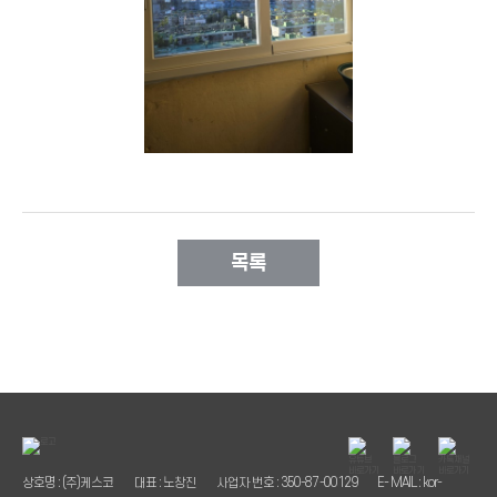
목록
상호명 : (주)케스코
대표 : 노창진
사업자 번호 : 350-87-00129
E- MAIL : kor-