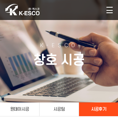
K-ESCO
창호 시공
원데이시공
시공팀
시공후기