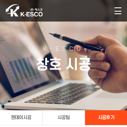
K-ESCO
창호 시공
원데이시공
시공팀
시공후기