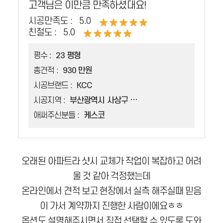
고객님은 이만큼 만족하셨대요!
시공만족도 :
5.0
친절도 :
5.0
평수 :
23 평형
총견적 :
930 만원
시공브랜드 :
KCC
시공지역 :
부산광역시 사상구 괘법동
애써주신분들 :
케스코
오래된 아파트라 샷시 교체가 작업이 복잡하고 어려
울 것 같아 걱정했는데
온라인에서 견적 보고 현장에서 실측 해주실때 믿음
이 가서 계약까지 진행한 사람이에요ㅎㅎ
옵션도 설명해주시면서 직접 선택할 수 있도록 도와