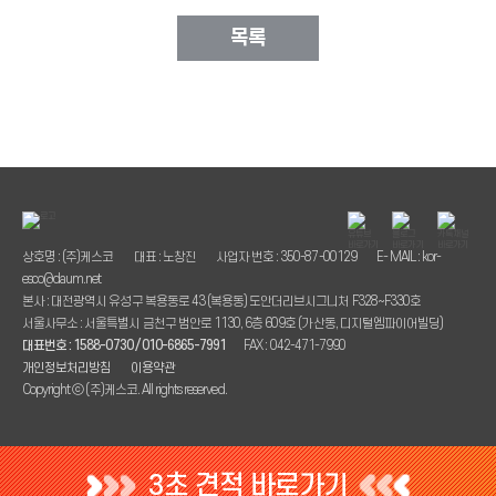
목록
상호명 : (주)케스코
대표 : 노창진
사업자 번호 : 350-87-00129
E- MAIL : kor-
esco@daum.net
본사 : 대전광역시 유성구 복용동로 43 (복용동) 도안더리브시그니처 F328~F330호
서울사무소 : 서울특별시 금천구 범안로 1130, 6층 609호 (가산동, 디지털엠파이어빌딩)
대표번호 : 1588-0730 / 010-6865-7991
FAX : 042-471-7990
개인정보처리방침
이용약관
Copyright ⓒ (주)케스코. All rights reserved.
3초 견적 바로가기