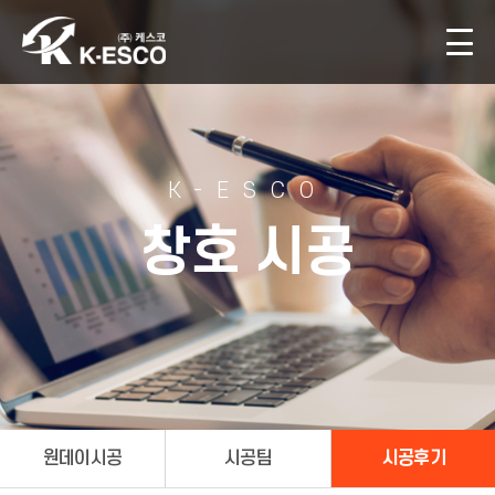
K-ESCO
창호 시공
원데이시공
시공팀
시공후기