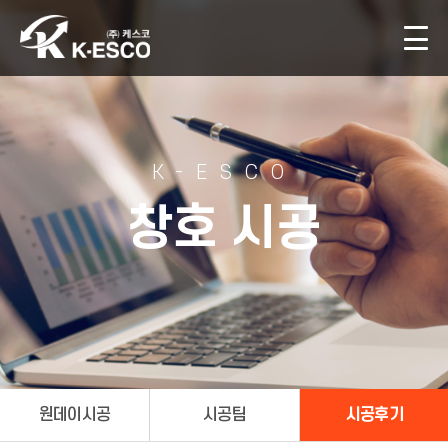
K-ESCO
창호 시공
원데이시공
시공팀
시공후기