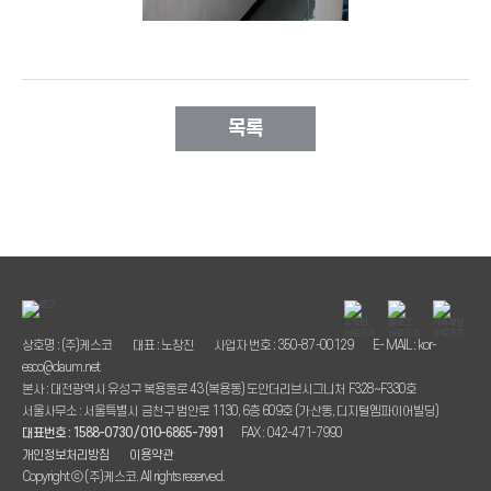
목록
상호명 : (주)케스코
대표 : 노창진
사업자 번호 : 350-87-00129
E- MAIL : kor-
esco@daum.net
본사 : 대전광역시 유성구 복용동로 43 (복용동) 도안더리브시그니처 F328~F330호
서울사무소 : 서울특별시 금천구 범안로 1130, 6층 609호 (가산동, 디지털엠파이어빌딩)
대표번호 : 1588-0730 / 010-6865-7991
FAX : 042-471-7990
개인정보처리방침
이용약관
Copyright ⓒ (주)케스코. All rights reserved.