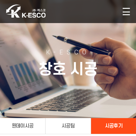
K-ESCO
창호 시공
원데이시공
시공팀
시공후기