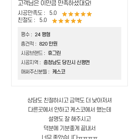
고객님은 이만큼 만족하셨대요!
시공만족도 :
5.0
친절도 :
5.0
평수 :
24 평형
총견적 :
820 만원
시공브랜드 :
휴그린
시공지역 :
충청남도 당진시 신평면
애써주신분들 :
케스코
상담도 친절하시고 금액도 더 낮아저셔
다른곳에서 안하고 케스코에서 했는데
설명도 잘 해주시고
덕분에 기분좋게 끝내서
너무 좋았습니다ㅠㅠㅠㅠ