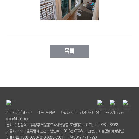
목록
상호명 : (주)케스코
대표 : 노창진
사업자 번호 : 350-87-00129
E- MAIL : kor-
esco@daum.net
본사 : 대전광역시 유성구 복용동로 43 (복용동) 도안더리브시그니처 F328~F330호
서울사무소 : 서울특별시 금천구 범안로 1130, 6층 609호 (가산동, 디지털엠파이어빌딩)
대표번호 : 1588-0730 / 010-6865-7991
FAX : 042-471-7990