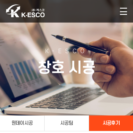
K-ESCO
창호 시공
원데이시공
시공팀
시공후기