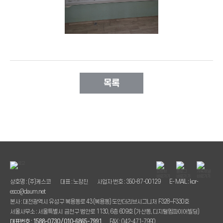
목록
상호명 : (주)케스코
대표 : 노창진
사업자 번호 : 350-87-00129
E- MAIL : kor-
esco@daum.net
본사 : 대전광역시 유성구 복용동로 43 (복용동) 도안더리브시그니처 F328~F330호
서울사무소 : 서울특별시 금천구 범안로 1130, 6층 609호 (가산동, 디지털엠파이어빌딩)
대표번호 : 1588-0730 / 010-6865-7991
FAX : 042-471-7990