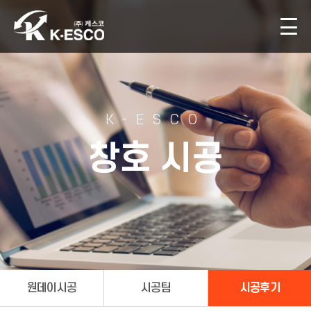
K-ESCO
창호 시공
원데이시공
시공팀
시공후기