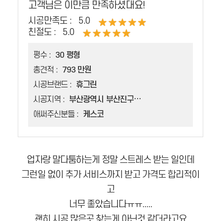
고객님은 이만큼 만족하셨대요!
시공만족도 :
5.0
친절도 :
5.0
평수 :
30 평형
총견적 :
793 만원
시공브랜드 :
휴그린
시공지역 :
부산광역시 부산진구 부암동
애써주신분들 :
케스코
업자랑 말다툼하는게 정말 스트레스 받는 일인데
그런일 없이 추가 서비스까지 받고 가격도 합리적이
고
너무 좋았습니다ㅠㅠ.....
괜히 시공 많은곳 찾는게 아닌것 같더라고요