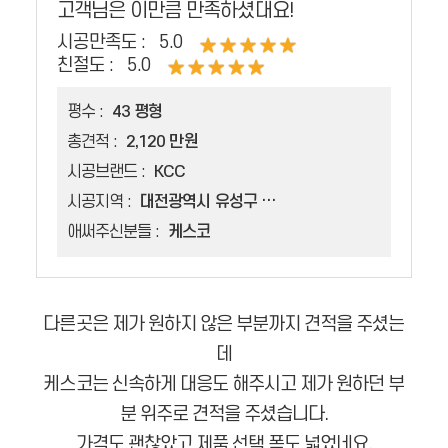
고객님은 이만큼 만족하셨대요!
시공만족도 :
5.0
친절도 :
5.0
평수 :
43 평형
총견적 :
2,120 만원
시공브랜드 :
KCC
시공지역 :
대전광역시 유성구 도룡동
애써주신분들 :
케스코
다른곳은 제가 원하지 않은 부분까지 견적을 주셨는
데
케스코는 신속하게 대응도 해주시고 제가 원하던 부
분 위주로 견적을 주셨습니다.
가격도 괜찮았고 제품 선택 폭도 넓었네요.