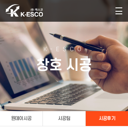
K-ESCO
창호 시공
원데이시공
시공팀
시공후기