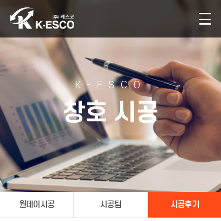
K-ESCO
창호 시공
원데이시공
시공팀
시공후기