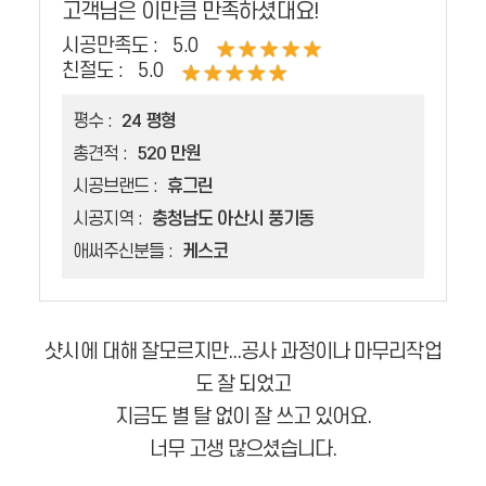
고객님은 이만큼 만족하셨대요!
시공만족도 :
5.0
친절도 :
5.0
평수 :
24 평형
총견적 :
520 만원
시공브랜드 :
휴그린
시공지역 :
충청남도 아산시 풍기동
애써주신분들 :
케스코
샷시에 대해 잘모르지만...공사 과정이나 마무리작업
도 잘 되었고
지금도 별 탈 없이 잘 쓰고 있어요.
너무 고생 많으셨습니다.