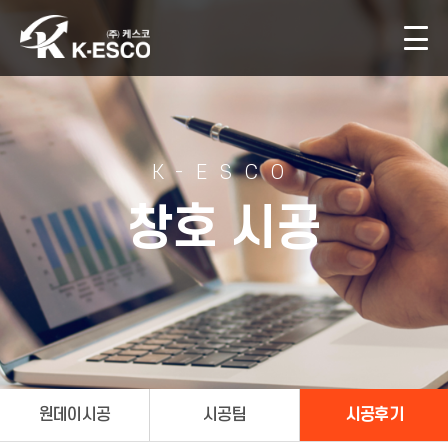
K-ESCO
창호 시공
원데이시공
시공팀
시공후기